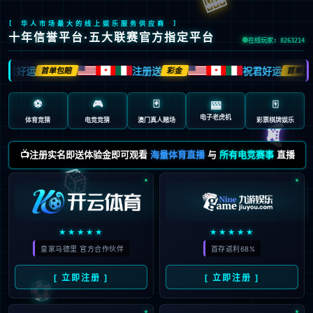
[ 华人市场最大的线上娱乐服务供应商 ]
十年信誉平台·五大联赛官方指定平台
在线玩家: 8263214
祝君好运
注册送
祝君好运
首单包赔
彩金
首单包
🍁
🍁
⚽
🎮
🃏
🀄️
🎰
电子老虎机
🎮
体育竞猜
电竞竞猜
澳门真人赌场
彩票棋牌娱乐
📺注册实名即送体验金即可观看
海量体育直播
与
所有电竞赛事
直播
🎲
★★★★★
★★★★★
皇家马德里 官方合作伙伴
首存返利68%
⚽
[ 立即注册 ]
[ 立即注册 ]