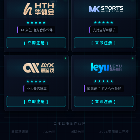
★★★★★
★★★★★
AC米兰 官方合作伙伴
支持全球IP娱乐
[ 立即注册 ]
[ 立即注册 ]
★★★★★
★★★★★
业内最高赔率
国际米兰 官方合作伙伴
[ 立即注册 ]
[ 立即注册 ]
全球战略合作伙伴
皇家马德里
AC米兰
国际米兰
2026美加墨世界杯