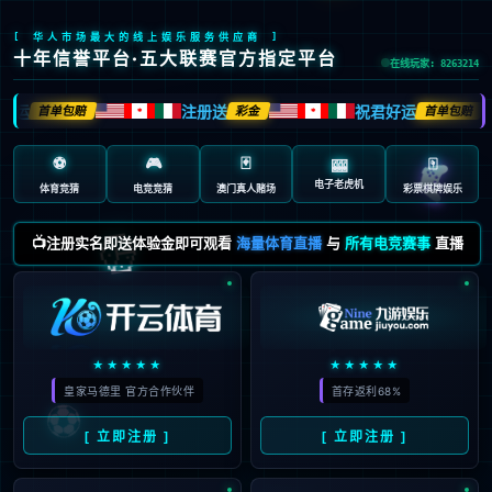
[ 华人市场最大的线上娱乐服务供应商 ]
十年信誉平台·五大联赛官方指定平台
在线玩家: 8263214
好运
注册送
祝君好运
首单包赔
彩金
首单包赔
🍁
🍁
🎮
⚽
🎮
🃏
🀄️
🎰
电子老虎机
体育竞猜
电竞竞猜
澳门真人赌场
彩票棋牌娱乐
🎲
📺注册实名即送体验金即可观看
海量体育直播
与
所有电竞赛事
直播
★★★★★
★★★★★
⚽
皇家马德里 官方合作伙伴
首存返利68%
[ 立即注册 ]
[ 立即注册 ]